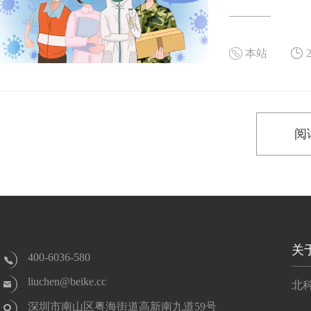
本站
阅
关
400-6036-580
liuchen@beike.cc
北
深圳市南山区粤海街道高新南九道59号